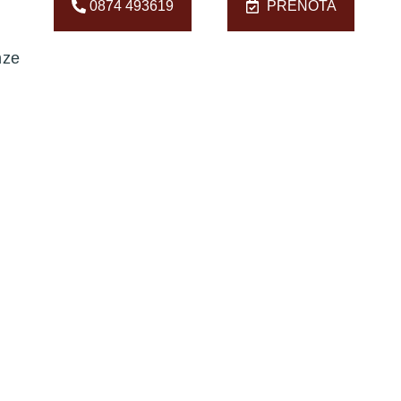
0874 493619
PRENOTA
nze